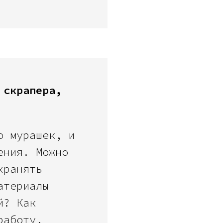
 скрапера,
о мурашек, и
ения. Можно
хранять
атериалы
й? Как
работу,