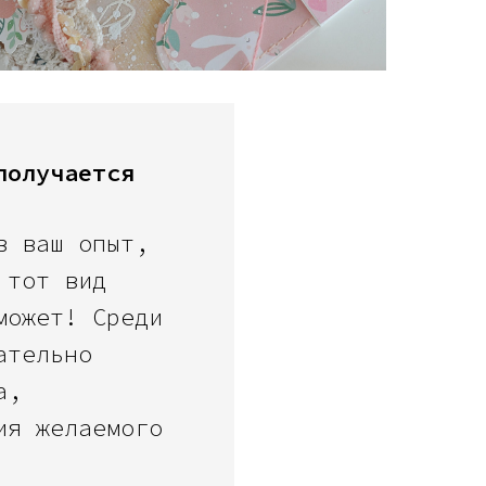
получается
в ваш опыт,
 тот вид
может! Среди
ательно
а,
ия желаемого