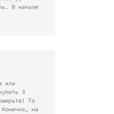
ть. В начале
а или
купить 3
оверьте! То
 Конечно, на