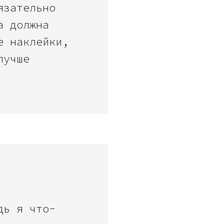
язательно
а должна
е наклейки,
лучше
дь я что-