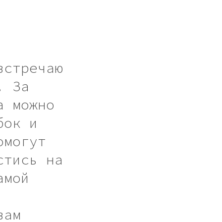
встречаю
. За
а можно
бок и
омогут
стись на
амой
вам